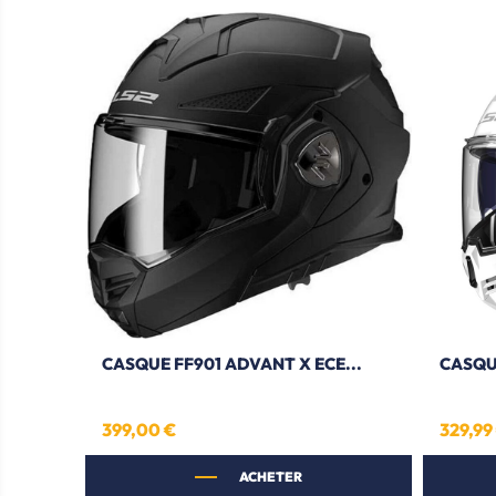
CASQUE FF901 ADVANT X ECE...
CASQU
399,00 €
329,99
Prix
Prix
ACHETER