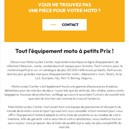
VOUS NE TROUVEZ PAS
UNE PIÈCE POUR VOTRE MOTO ?
CONTACT
Tout l'équipement moto à petits Prix !
Découvrez Motorcycles Center, la première boutique en ligne d'équipement, de
vêtement (blouson, veste, combinaison) et casque pour la moto, Tout l'univers pour le
motard à petit prix sur un catalogue de plus 30 000 références produits. Retrouvez
ainsi les plus grandes marques d'équipementier moto : Alpinestars, Ixon, Shark, Arai,
Ls2, Scorpion, Hjc, Rev'it, Bering, Segura...
Motorcycles Center c'est également toute une gamme d'accessoires et pièces
détachées pour les mordus de deux-roues tels que les antivols, kits-chaîne, pneus moto,
bagagerie, housses de protection, outillage qui couvre aussi bien l'univers du scootériste
que celui du tout terrain (comme le cross et l'enduro).
Mais Motorcycles Center c'est avant tout une équipe de passionnés et d'experts du
monde de la moto route et sport qui sauront vous conseiller à tout moment pour vous
offrir l'équipement motard adapté à votre style de conduite ou au modèle de votre
machine. Afin de garantir votre sécurité et votre satisfaction, nous mettons tout en
oeuvre pour vous proposer des articles de qualité à prix web, les plus compétitifs du
marché.