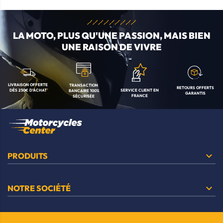
LA MOTO, PLUS QU'UNE
PASSION, MAIS BIEN
UNE RAISON DE VIVRE
LIVRAISON OFFERTE
TRANSACTION
RETOURS OFFERTS
SERVICE CLIENT
EN
DÈS 250€ D'ACHAT
BANCAIRE
100%
GARANTIS
FRANCE
SÉCURISÉE

PRODUITS

NOTRE SOCIÉTÉ