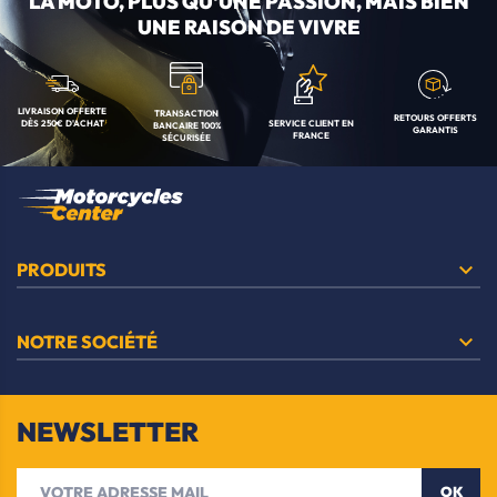
LA MOTO, PLUS QU'UNE
PASSION, MAIS BIEN
UNE RAISON DE VIVRE
LIVRAISON OFFERTE
TRANSACTION
RETOURS OFFERTS
SERVICE CLIENT
EN
DÈS 250€ D'ACHAT
BANCAIRE
100%
GARANTIS
FRANCE
SÉCURISÉE

PRODUITS

NOTRE SOCIÉTÉ
NEWSLETTER
OK