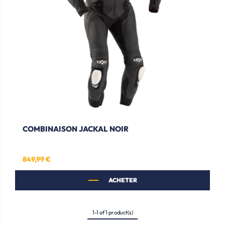
COMBINAISON JACKAL NOIR
849,99 €
Prix
ACHETER
1-1 of 1 product(s)