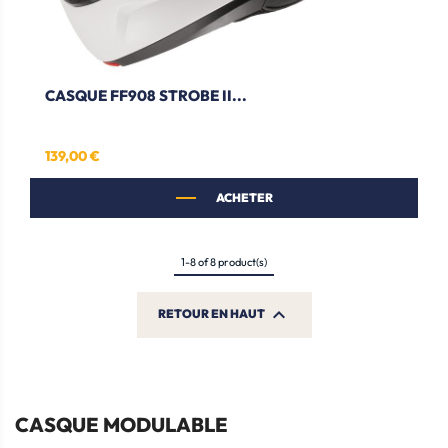
CASQUE FF908 STROBE II...
139,00 €
Prix
ACHETER
1-8 of 8 product(s)

RETOUR EN HAUT
CASQUE MODULABLE