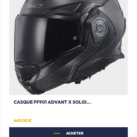
CASQUE FF901 ADVANT X SOLID...
469,00 €
Prix
ACHETER