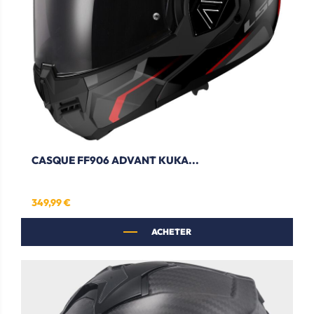
CASQUE FF906 ADVANT KUKA...
349,99 €
Prix
ACHETER