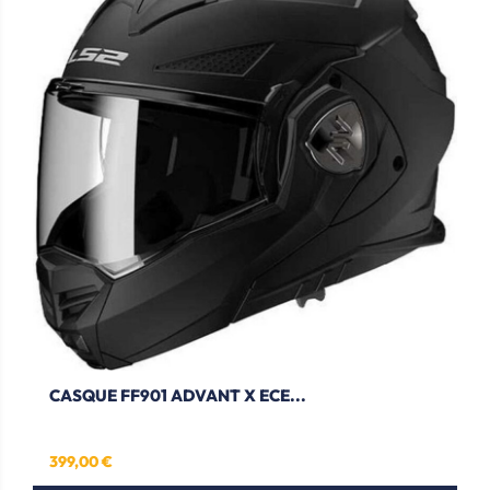
CASQUE FF901 ADVANT X ECE...
399,00 €
Prix