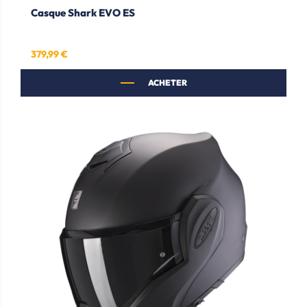
Casque Shark EVO ES
379,99 €
Prix
ACHETER