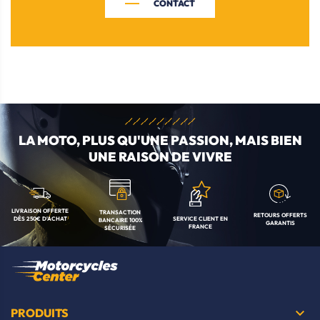
CONTACT
LA MOTO, PLUS QU'UNE
PASSION, MAIS BIEN
UNE RAISON DE VIVRE
LIVRAISON OFFERTE
TRANSACTION
RETOURS OFFERTS
SERVICE CLIENT
EN
DÈS 250€ D'ACHAT
BANCAIRE
100%
GARANTIS
FRANCE
SÉCURISÉE

PRODUITS