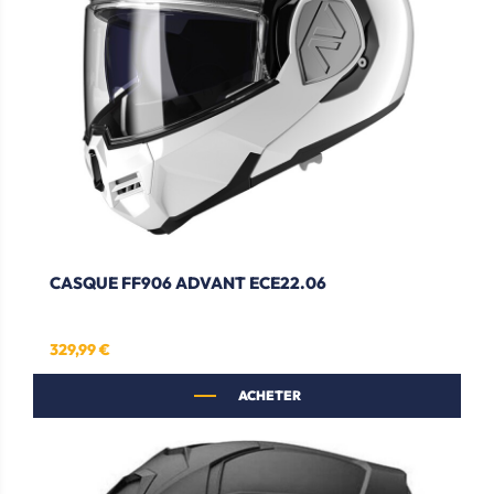
CASQUE FF906 ADVANT ECE22.06
329,99 €
Prix
ACHETER