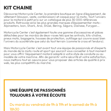
KIT CHAINE
Découvrez Motorcycle Center, la première boutique en ligne d'équipement, de
vêtement (blouson, veste, combinaison) et casque pour la moto, Tout l'univers
pour le motard à petit prix sur un catalogue de plus 30 000 références
produits. Retrouvez ainsi les plus grandes marques d'équipementier moto :
Alpinestars, Ixon, Shark, Arai, Shoei, Bering, Segura, Dainese, Furygan...
Motorcycle Center c'est également toute une gamme d'accessoires et pièces
détachées pour les mordus de deux-roues tels que les antivols, kits-chaîne,
pneus moto, bagagerie, housses de protection, outillage qui couvre aussi bien
l'univers du scootériste que celui du tout terrain (comme le cross et l'enduro).
Mais Motorcycle Center c'est avant tout une équipe de passionnés et d'experts
du monde de la moto route et sport qui sauront vous conseiller à tout moment
pour vous offrir l'équipement motard adapté à votre style de conduite ou au
modèle de votre machine. Afin de garantir votre sécurité et votre satisfaction,
nous mettons tout en oeuvre pour vous proposer des articles de qualité à prix
web, les plus compétitifs du marché.
UNE ÉQUIPE DE PASSIONNÉS
TOUJOURS À VOTRE ÉCOUTE
Du mardi au vendredi de 9h à 19h et le samedi de 9h à
18h30