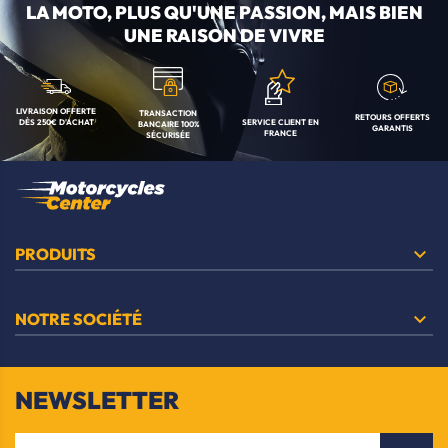
LA MOTO, PLUS QU'UNE
PASSION, MAIS BIEN
UNE RAISON DE VIVRE
LIVRAISON OFFERTE
TRANSACTION
RETOURS OFFERTS
SERVICE CLIENT
EN
DÈS 250€ D'ACHAT
BANCAIRE
100%
GARANTIS
FRANCE
SÉCURISÉE

PRODUITS

NOTRE SOCIÉTÉ
NEWSLETTER