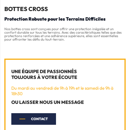
BOTTES CROSS
Protection Robuste pour les Terrains Difficiles
Nos bottes cross sont conçues pour offrir une protection inégalée et un
confort durable sur tous les terrains. Avec des caractéristiques telles que des
protections renforcées et une adhérence supérieure, elles sont essentielles
pour affronter les défis du tout-terrain.
UNE ÉQUIPE DE PASSIONNÉS
TOUJOURS À VOTRE ÉCOUTE
Du mardi au vendredi de 9h à 19h et le samedi de 9h à
18h30
OU LAISSER NOUS UN MESSAGE
CONTACT