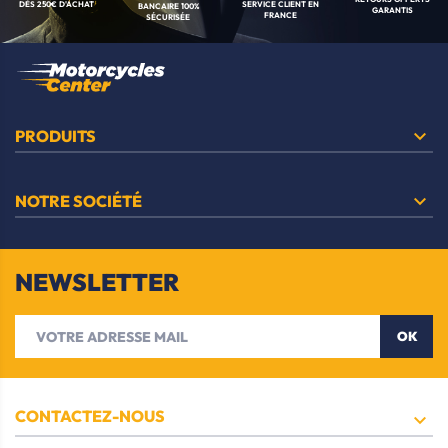
SERVICE CLIENT
EN
DÈS 250€ D'ACHAT
BANCAIRE
100%
GARANTIS
FRANCE
SÉCURISÉE

PRODUITS

NOTRE SOCIÉTÉ
NEWSLETTER
OK
CONTACTEZ-NOUS
