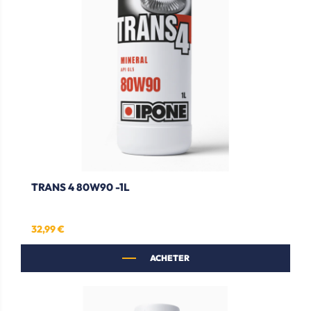
TRANS 4 80W90 -1L
32,99 €
Prix
ACHETER