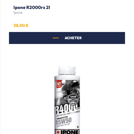
Ipone R2000rs 2l
Ipone
38,00 €
Prix
ACHETER