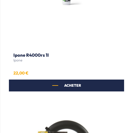
Ipone R4000rs 1l
Ipone
22,00 €
Prix
ACHETER