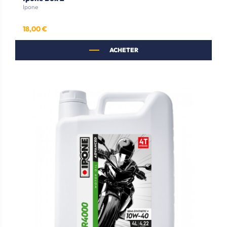
Ipone
18,00 €
Prix
ACHETER