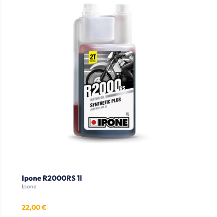
Ipone R2000RS 1l
Ipone
22,00 €
Prix