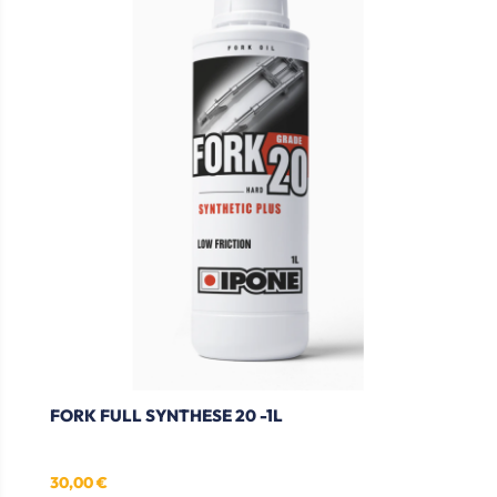
FORK FULL SYNTHESE 20 -1L
30,00 €
Prix