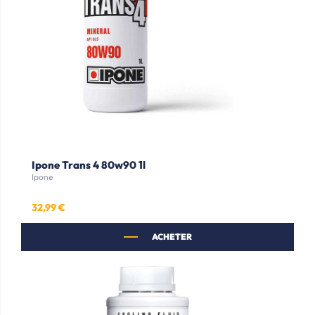
Ipone Trans 4 80w90 1l
Ipone
32,99 €
Prix
ACHETER