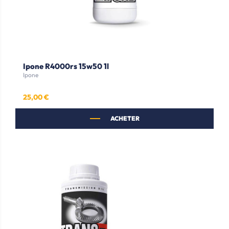
Ipone R4000rs 15w50 1l
Ipone
25,00 €
Prix
ACHETER