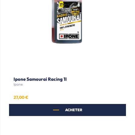
Ipone Samourai Racing 1l
Ipone
27,00 €
Prix
ACHETER