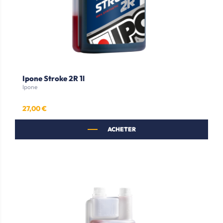
Ipone Stroke 2R 1l
Ipone
27,00 €
Prix
ACHETER