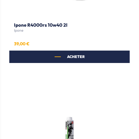
Ipone R4000rs 10w40 2l
Ipone
39,00 €
Prix
ACHETER