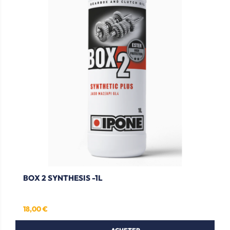
BOX 2 SYNTHESIS -1L
18,00 €
Prix