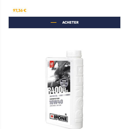
97,36 €
Prix
ACHETER