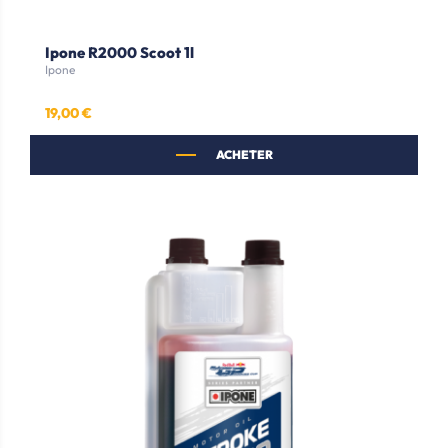
Ipone R2000 Scoot 1l
Ipone
19,00 €
Prix
ACHETER