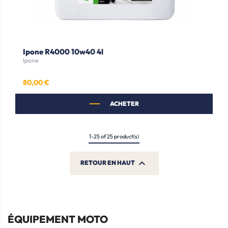
Ipone R4000 10w40 4l
Ipone
80,00 €
Prix
ACHETER
1-25 of 25 product(s)

RETOUR EN HAUT
ÉQUIPEMENT MOTO