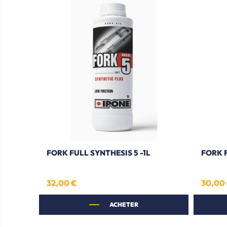
FORK FULL SYNTHESIS 5 -1L
FORK F
32,00 €
30,00
Prix
Prix
ACHETER