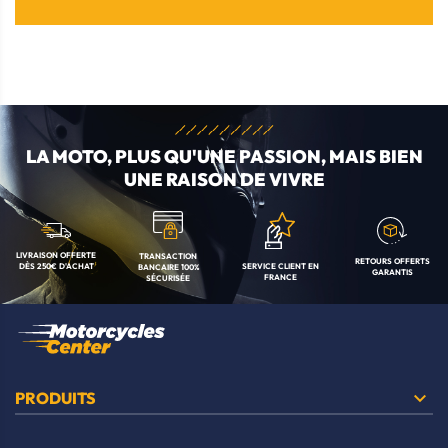
LA MOTO, PLUS QU'UNE
PASSION, MAIS BIEN
UNE RAISON DE VIVRE
LIVRAISON OFFERTE
TRANSACTION
RETOURS OFFERTS
SERVICE CLIENT
EN
DÈS 250€ D'ACHAT
BANCAIRE
100%
GARANTIS
FRANCE
SÉCURISÉE

PRODUITS