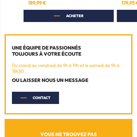
189,99 €
179,95
Prix
Prix
ACHETER
UNE ÉQUIPE DE PASSIONNÉS
TOUJOURS À VOTRE ÉCOUTE
Du mardi au vendredi de 9h à 19h et le samedi de 9h à
18h30
OU LAISSER NOUS UN MESSAGE
CONTACT
VOUS NE TROUVEZ PAS