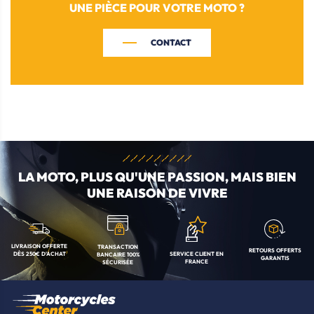
UNE PIÈCE POUR VOTRE MOTO ?
CONTACT
LA MOTO, PLUS QU'UNE
PASSION, MAIS BIEN
UNE RAISON DE VIVRE
LIVRAISON OFFERTE
TRANSACTION
RETOURS OFFERTS
SERVICE CLIENT
EN
DÈS 250€ D'ACHAT
BANCAIRE
100%
GARANTIS
FRANCE
SÉCURISÉE