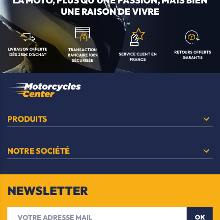
LA MOTO, PLUS QU'UNE
PASSION, MAIS BIEN
UNE RAISON DE VIVRE
LIVRAISON OFFERTE
TRANSACTION
RETOURS OFFERTS
SERVICE CLIENT
EN
DÈS 250€ D'ACHAT
BANCAIRE
100%
GARANTIS
FRANCE
SÉCURISÉE

PRODUITS

NOTRE SOCIÉTÉ
NEWSLETTER
OK