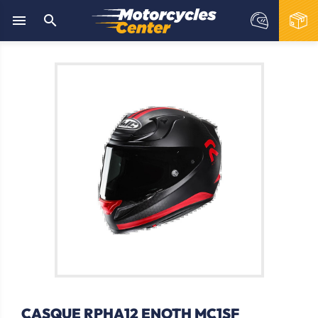


CASQUE RPHA12 ENOTH MC1SF