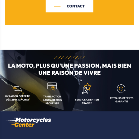
CONTACT
LA MOTO, PLUS QU'UNE
PASSION, MAIS BIEN
UNE RAISON DE VIVRE
LIVRAISON OFFERTE
TRANSACTION
RETOURS OFFERTS
SERVICE CLIENT
EN
DÈS 250€ D'ACHAT
BANCAIRE
100%
GARANTIS
FRANCE
SÉCURISÉE