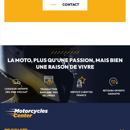
CONTACT
LA MOTO, PLUS QU'UNE
PASSION, MAIS BIEN
UNE RAISON DE VIVRE
LIVRAISON OFFERTE
TRANSACTION
RETOURS OFFERTS
SERVICE CLIENT
EN
DÈS 250€ D'ACHAT
BANCAIRE
100%
GARANTIS
FRANCE
SÉCURISÉE