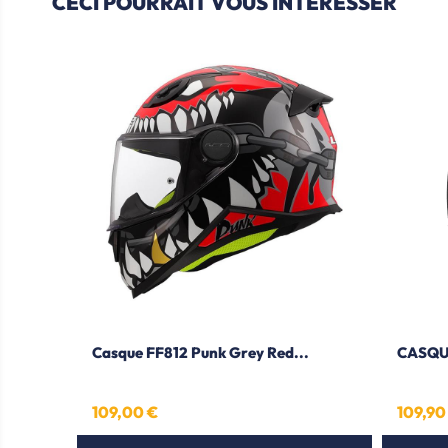
CECI POURRAIT VOUS INTÉRESSER
Casque FF812 Punk Grey Red...
CASQU
109,00 €
109,90
Prix
Prix