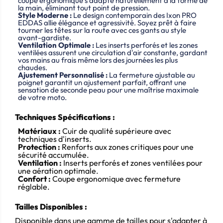
coupe ergonomique s'adapte naturellement à la forme de
la main, éliminant tout point de pression.
Style Moderne :
Le design contemporain des Ixon PRO
EDDAS allie élégance et agressivité.
Soyez prêt à faire
tourner les têtes sur la route avec ces gants au style
avant-gardiste.
Ventilation Optimale :
Les inserts perforés et les zones
ventilées assurent une circulation d'air constante, gardant
vos mains au frais même lors des journées les plus
chaudes.
Ajustement Personnalisé :
La fermeture ajustable au
poignet garantit un ajustement parfait, offrant une
sensation de seconde peau pour une maîtrise maximale
de votre moto.
Techniques Spécifications :
Matériaux :
Cuir de qualité supérieure avec
techniques d'inserts.
Protection :
Renforts aux zones critiques pour une
sécurité accumulée.
Ventilation :
Inserts perforés et zones ventilées pour
une aération optimale.
Confort :
Coupe ergonomique avec fermeture
réglable.
Tailles Disponibles :
Disponible dans une gamme de tailles pour s'adapter à