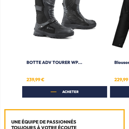
BOTTE ADV TOURER WP...
Blouso
239,99 €
229,99
Prix
Prix
ACHETER
UNE ÉQUIPE DE PASSIONNÉS
TOUJOURS À VOTRE ÉCOUTE