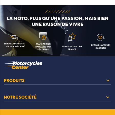
LA MOTO, PLUS QU'UNE
PASSION, MAIS BIEN
UNE RAISON DE VIVRE
LIVRAISON OFFERTE
TRANSACTION
RETOURS OFFERTS
SERVICE CLIENT
EN
DÈS 250€ D'ACHAT
BANCAIRE
100%
GARANTIS
FRANCE
SÉCURISÉE

PRODUITS

NOTRE SOCIÉTÉ