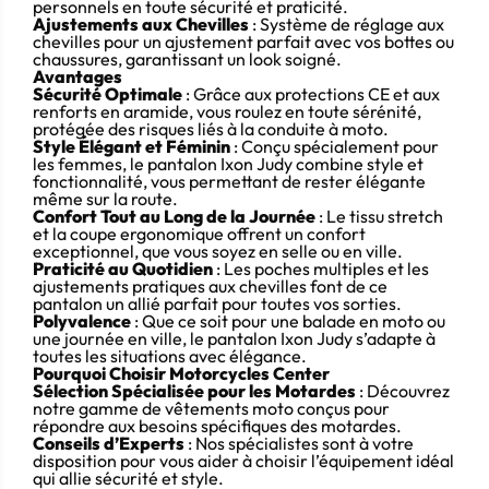
personnels en toute sécurité et praticité.
Ajustements aux Chevilles
: Système de réglage aux
chevilles pour un ajustement parfait avec vos bottes ou
chaussures, garantissant un look soigné.
Avantages
Sécurité Optimale
: Grâce aux protections CE et aux
renforts en aramide, vous roulez en toute sérénité,
protégée des risques liés à la conduite à moto.
Style Élégant et Féminin
: Conçu spécialement pour
les femmes, le pantalon Ixon Judy combine style et
fonctionnalité, vous permettant de rester élégante
même sur la route.
Confort Tout au Long de la Journée
: Le tissu stretch
et la coupe ergonomique offrent un confort
exceptionnel, que vous soyez en selle ou en ville.
Praticité au Quotidien
: Les poches multiples et les
ajustements pratiques aux chevilles font de ce
pantalon un allié parfait pour toutes vos sorties.
Polyvalence
: Que ce soit pour une balade en moto ou
une journée en ville, le pantalon Ixon Judy s’adapte à
toutes les situations avec élégance.
Pourquoi Choisir Motorcycles Center
Sélection Spécialisée pour les Motardes
: Découvrez
notre gamme de vêtements moto conçus pour
répondre aux besoins spécifiques des motardes.
Conseils d’Experts
: Nos spécialistes sont à votre
disposition pour vous aider à choisir l’équipement idéal
qui allie sécurité et style.