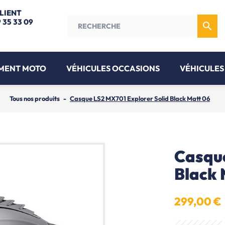
CLIENT
9 35 33 09

MENT MOTO
VÉHICULES OCCASIONS
VÉHICULES
Tous nos produits
Casque LS2 MX701 Explorer Solid Black Matt 06
Casque
Black 
299,00 €