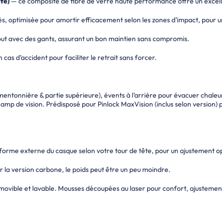
te)
— ce composite de fibre de verre haute performance offre un excell
és, optimisée pour amortir efficacement selon les zones d’impact, pour u
bout avec des gants, assurant un bon maintien sans compromis.
n cas d’accident pour faciliter le retrait sans forcer.
mentonnière & partie supérieure), évents à l’arrière pour évacuer chaleur 
mp de vision. Prédisposé pour Pinlock MaxVision (inclus selon version) po
la forme externe du casque selon votre tour de tête, pour un ajustement o
 la version carbone, le poids peut être un peu moindre.
movible et lavable. Mousses découpées au laser pour confort, ajustement