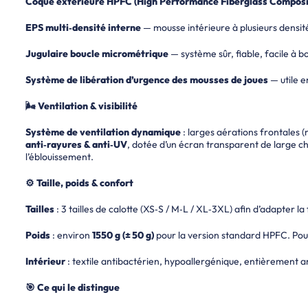
Coque extérieure HPFC (High Performance Fiberglass Composi
EPS multi‑densité interne
— mousse intérieure à plusieurs densit
Jugulaire boucle micrométrique
— système sûr, fiable, facile à 
Système de libération d’urgence des mousses de joues
— utile e
🌬 Ventilation & visibilité
Système de ventilation dynamique
: larges aérations frontales (
anti‑rayures & anti‑UV
, dotée d’un écran transparent de large cha
l’éblouissement.
⚙ Taille, poids & confort
Tailles
: 3 tailles de calotte (XS‑S / M‑L / XL‑3XL) afin d’adapter 
Poids
: environ
1550 g (± 50 g)
pour la version standard HPFC. Pour
Intérieur
: textile antibactérien, hypoallergénique, entièrement a
🎯 Ce qui le distingue