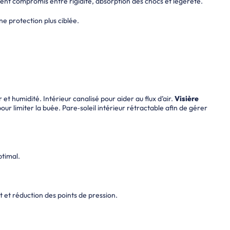
ent compromis entre rigidité, absorption des chocs et légèreté.
ne protection plus ciblée.
et humidité. Intérieur canalisé pour aider au flux d’air.
Visière
ur limiter la buée. Pare‑soleil intérieur rétractable afin de gérer
ptimal.
 et réduction des points de pression.