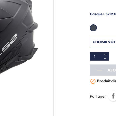
Casque LS2 MX7
AJO

Produit di
Partager