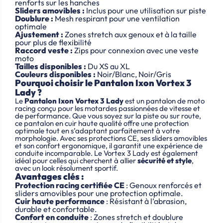
renforts sur les hanches
Sliders amovibles :
Inclus pour une utilisation sur piste
Doublure :
Mesh respirant pour une ventilation
optimale
Ajustement :
Zones stretch aux genoux et à la taille
pour plus de flexibilité
Raccord veste :
Zips pour connexion avec une veste
moto
Tailles disponibles :
Du XS au XL
Couleurs disponibles :
Noir/Blanc, Noir/Gris
Pourquoi choisir le Pantalon Ixon Vortex 3
Lady ?
Le
Pantalon Ixon Vortex 3 Lady
est un pantalon de moto
racing conçu pour les motardes passionnées de vitesse et
de performance. Que vous soyez sur la piste ou sur route,
ce pantalon en cuir haute qualité offre une protection
optimale tout en s’adaptant parfaitement à votre
morphologie. Avec ses protections CE, ses sliders amovibles
et son confort ergonomique, il garantit une expérience de
conduite incomparable. Le Vortex 3 Lady est également
idéal pour celles qui cherchent à allier
sécurité et style
,
avec un look résolument sportif.
Avantages clés :
Protection racing certifiée CE
: Genoux renforcés et
sliders amovibles pour une protection optimale.
Cuir haute performance
: Résistant à l’abrasion,
durable et confortable.
Confort en conduite
: Zones stretch et doublure