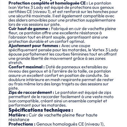
Protection complète et homologuée CE :
Le pantalon
Ixon Vortex 3 Lady est équipé de protections aux genoux
certifiées CE (niveau 1), et est renforcé sur les hanches pour
une sécurité maximale. Il est également compatible avec
des sliders amovibles pour une protection supplémentaire
lors de vos sessions sur piste.
Cuir haut de gamme :
Fabriqué en cuir de vachette pleine
fleur, ce pantalon offre une excellente résistance à
l'abrasion tout en étant souple, garantissant ainsi une
protection durable et un confort optimal.
Ajustement pour femmes :
Avec une coupe
spécifiquement pensée pour les motardes, le Vortex 3 Lady
épouse parfaitement les courbes féminines tout en offrant
une grande liberté de mouvement grâce à ses zones
stretch.
Confort maximal :
Doté de panneaux extensibles au
niveau des genoux et à l’arrière de la taille, ce pantalon
assure un excellent confort en position de conduite. Sa
doublure intérieure en mesh respirante permet de rester
au frais même lors des longs trajets ou des sessions sur
piste.
Zips de raccordement :
Le pantalon est équipé de zips
permettant de le raccorder facilement à une veste moto
Ixon compatible, créant ainsi un ensemble complet et
performant pour les motardes.
Spécifications techniques :
Matière :
Cuir de vachette pleine fleur haute
résistance
Protections :
Genoux homologués CE (niveau 1),