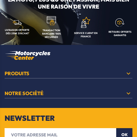
UNE RAISON DE VIVRE
LIVRAISON OFFERTE
TRANSACTION
RETOURS OFFERTS
SERVICE CLIENT
EN
DÈS 250€ D'ACHAT
BANCAIRE
100%
GARANTIS
FRANCE
SÉCURISÉE

PRODUITS

NOTRE SOCIÉTÉ
NEWSLETTER
OK