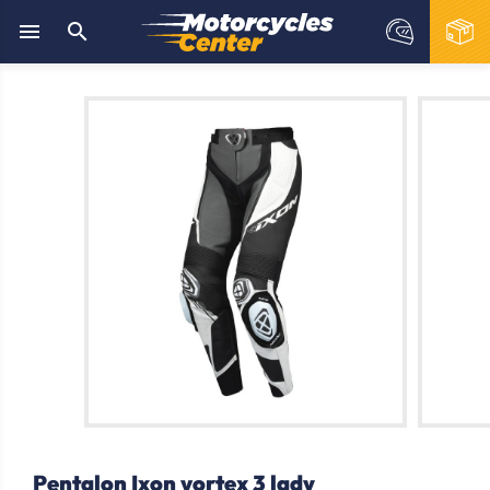


Pentalon Ixon vortex 3 lady