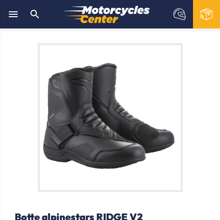


Botte alpinestars RIDGE V2