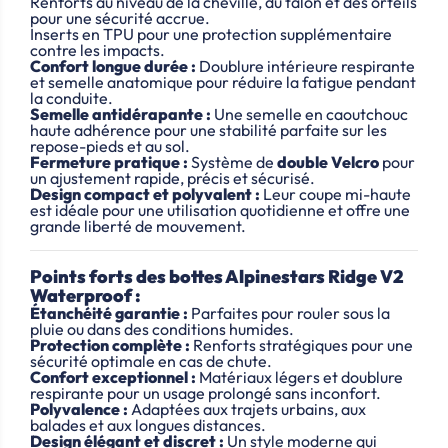
Renforts au niveau de la cheville, du talon et des orteils
pour une sécurité accrue.
Inserts en TPU pour une protection supplémentaire
contre les impacts.
Confort longue durée :
Doublure intérieure respirante
et semelle anatomique pour réduire la fatigue pendant
la conduite.
Semelle antidérapante :
Une semelle en caoutchouc
haute adhérence pour une stabilité parfaite sur les
repose-pieds et au sol.
Fermeture pratique :
Système de
double Velcro
pour
un ajustement rapide, précis et sécurisé.
Design compact et polyvalent :
Leur coupe mi-haute
est idéale pour une utilisation quotidienne et offre une
grande liberté de mouvement.
Points forts des bottes Alpinestars Ridge V2
Waterproof :
Étanchéité garantie :
Parfaites pour rouler sous la
pluie ou dans des conditions humides.
Protection complète :
Renforts stratégiques pour une
sécurité optimale en cas de chute.
Confort exceptionnel :
Matériaux légers et doublure
respirante pour un usage prolongé sans inconfort.
Polyvalence :
Adaptées aux trajets urbains, aux
balades et aux longues distances.
Design élégant et discret :
Un style moderne qui