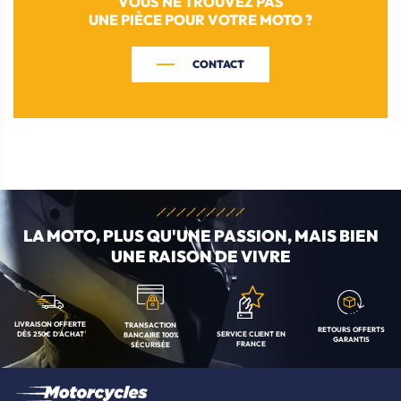
VOUS NE TROUVEZ PAS
UNE PIÈCE POUR VOTRE MOTO ?
CONTACT
LA MOTO, PLUS QU'UNE
PASSION, MAIS BIEN
UNE RAISON DE VIVRE
LIVRAISON OFFERTE
TRANSACTION
RETOURS OFFERTS
SERVICE CLIENT
EN
DÈS 250€ D'ACHAT
BANCAIRE
100%
GARANTIS
FRANCE
SÉCURISÉE