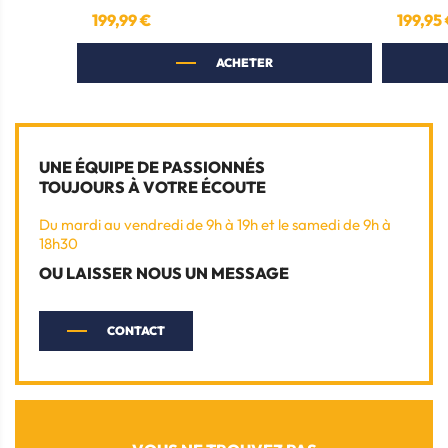
199,99 €
199,95
Prix
Prix
ACHETER
UNE ÉQUIPE DE PASSIONNÉS
TOUJOURS À VOTRE ÉCOUTE
Du mardi au vendredi de 9h à 19h et le samedi de 9h à
18h30
OU LAISSER NOUS UN MESSAGE
CONTACT